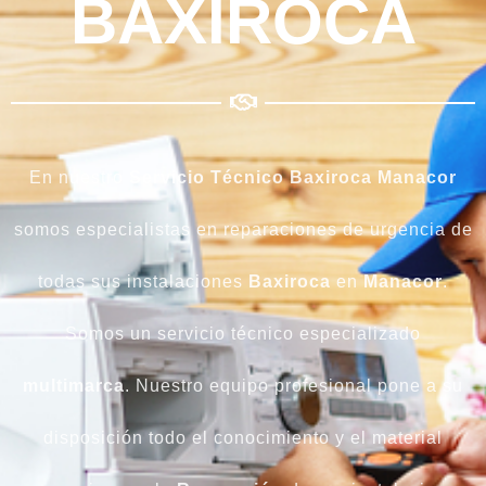
BAXIROCA
En nuestro
Servicio Técnico Baxiroca Manacor
somos especialistas en reparaciones de urgencia de
todas sus instalaciones
Baxiroca
en
Manacor
.
Somos un servicio técnico especializado
multimarca
. Nuestro equipo profesional pone a su
disposición todo el conocimiento y el material