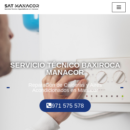
Saltar
al
contenido
SERVICIO TÉCNICO BAXIROCA
MANACOR
Reparación de Calderas y Aires
Acondicionados en Manacor
971 575 578