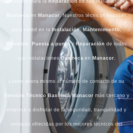
necesario para la
Reparación
de sus instalaciones
Baxiroca
en
Manacor
. Nuestros técnicos trabajan
para usted en la
Instalación
,
Mantenimiento
,
Revisión
,
Puesta
a
punto
y
Reparación
de todas
sus instalaciones
Baxiroca
en
Manacor
.
Llame ahora mismo al número de contacto de su
Servicio Técnico Baxiroca Manacor
más cercano y
empiece a disfrutar de la seguridad, tranquilidad y
ventajas ofrecidas por los mejores técnicos del