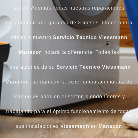
sector. Además, todas nuestras reparaciones
cuentan con una garantía de 3 meses. Llame ahora
mismo a nuestro
Servicio Técnico Viessmann
Manacor
, notará la diferencia. Todas las
reparaciones de su
Servicio Técnico Viessmann
Manacor
cuentan con la experiencia acumulada de
más de 28 años en el sector, siendo líderes y
trabajando para el óptimo funcionamiento de todas
sus instalaciones
Viessmann
en
Manacor
.