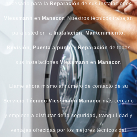
necesario para la
Reparación
de sus instalaciones
Viessmann
en
Manacor
. Nuestros técnicos trabajan
para usted en la
Instalación
,
Mantenimiento
,
Revisión
,
Puesta
a
punto
y
Reparación
de todas
sus instalaciones
Viessmann
en
Manacor
.
Llame ahora mismo al número de contacto de su
Servicio Técnico Viessmann Manacor
más cercano
y empiece a disfrutar de la seguridad, tranquilidad y
ventajas ofrecidas por los mejores técnicos del