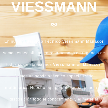
VIESSMANN
En nuestro
Servicio Técnico Viessmann Manacor
somos especialistas en reparaciones de urgencia de
todas sus instalaciones
Viessmann
en
Manacor
.
Somos un servicio técnico especializado
multimarca
. Nuestro equipo profesional pone a su
disposición todo el conocimiento y el material