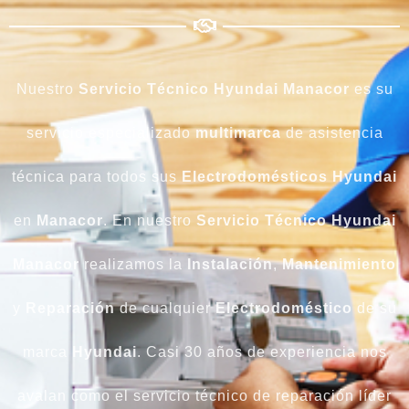
Nuestro
Servicio Técnico Hyundai Manacor
es su
servicio especializado
multimarca
de asistencia
técnica para todos sus
Electrodomésticos Hyundai
en
Manacor
. En nuestro
Servicio Técnico Hyundai
Manacor
realizamos la
Instalación
,
Mantenimiento
y
Reparación
de cualquier
Electrodoméstico
de su
marca
Hyundai
. Casi 30 años de experiencia nos
avalan como el servicio técnico de reparación líder