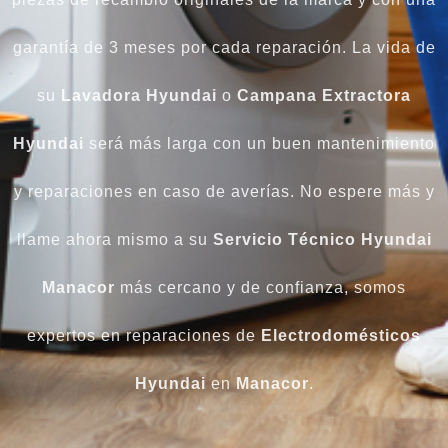
garantía de 3 meses por cada reparación. La vida de
su
Lavadora Hyundai
o
Campana Extractora
Hyundai
será más larga con un buen mantenimiento
y reparaciones en caso de averías. No espere más y
llame ahora mismo a su
Servicio Técnico Hyundai
Manacor
más cercano y de confianza, somos
expertos en reparaciones de
Electrodomésticos
Hyundai
en
Manacor
.