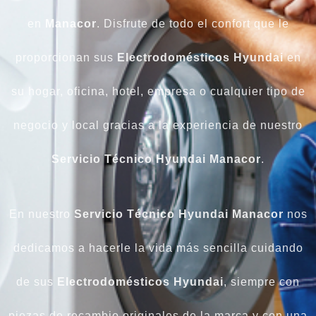
en
Manacor
. Disfrute de todo el confort que le
proporcionan sus
Electrodomésticos Hyundai
en
su hogar, oficina, hotel, empresa o cualquier tipo de
negocio y local gracias a la experiencia de nuestro
Servicio Técnico Hyundai Manacor
.
En nuestro
Servicio Técnico Hyundai Manacor
nos
dedicamos a hacerle la vida más sencilla cuidando
de sus
Electrodomésticos Hyundai
, siempre con
piezas de recambio originales de la marca y con una